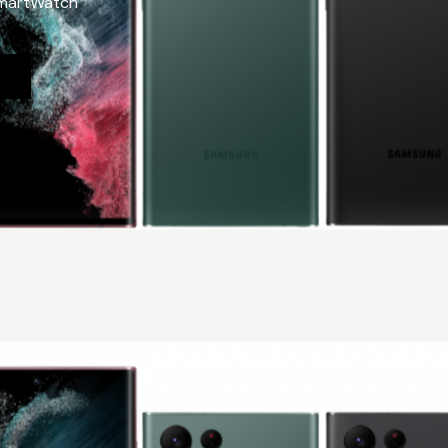
SmartWatch
n