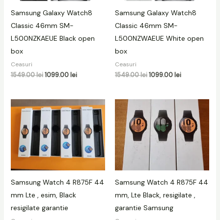
Samsung Galaxy Watch8
Samsung Galaxy Watch8
Classic 46mm SM-
Classic 46mm SM-
L500NZKAEUE Black open
L500NZWAEUE White open
box
box
Ceasuri
Ceasuri
1549.00
lei
1099.00
lei
1549.00
lei
1099.00
lei
Samsung Watch 4 R875F 44
Samsung Watch 4 R875F 44
mm Lte , esim, Black
mm, Lte Black, resigilate ,
resigilate garantie
garantie Samsung