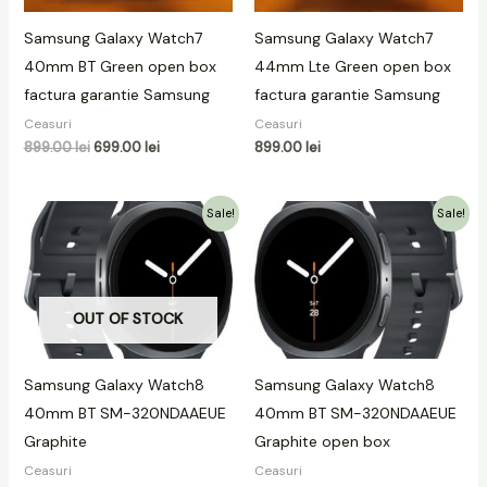
Samsung Galaxy Watch7
Samsung Galaxy Watch7
40mm BT Green open box
44mm Lte Green open box
factura garantie Samsung
factura garantie Samsung
Ceasuri
Ceasuri
899.00
lei
699.00
lei
899.00
lei
Prețul
Prețul
Prețul
Prețul
Sale!
Sale!
inițial
curent
inițial
curent
a
este:
a
este:
fost:
999.00 lei.
fost:
899.00 lei.
1199.00 lei.
1199.00 lei.
OUT OF STOCK
Samsung Galaxy Watch8
Samsung Galaxy Watch8
40mm BT SM-320NDAAEUE
40mm BT SM-320NDAAEUE
Graphite
Graphite open box
Ceasuri
Ceasuri