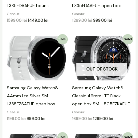
L335FDAAEUE bouns
L335FDAAEUE open box
Ceasuri
Ceasuri
1599.00
lei
1449.00
lei
1299.00
lei
999.00
lei
Prețul
Prețul
Prețul
Prețul
Sale!
Sale!
inițial
curent
inițial
curent
a
este:
a
este:
fost:
999.00 lei.
fost:
1299.00 lei.
1199.00 lei.
1699.00 lei.
OUT OF STOCK
Samsung Galaxy Watch8
Samsung Galaxy Watch8
44mm Lte Silver SM-
Classic 46mm LTE Black
L335FZSAEUE open box
open box SM-L505FZKAEUE
Ceasuri
Ceasuri
1199.00
lei
999.00
lei
1699.00
lei
1299.00
lei
Prețul
Prețul
Prețul
Prețul
Sale!
Sale!