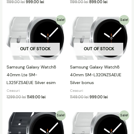
1199.00
lei
999.00
lei
1199.00
lei
899.00
lei
Prețul
Prețul
Prețul
Prețul
Sale!
Sale!
inițial
curent
inițial
curent
a
este:
a
este:
fost:
1149.00 lei.
fost:
999.00 lei.
1299.00 lei.
1149.00 lei.
OUT OF STOCK
OUT OF STOCK
Samsung Galaxy Watch8
Samsung Galaxy Watch8
40mm Lte SM-
40mm SM-L320NZSAEUE
L325FZSAEUE Silver esim
Silver bonus
Ceasuri
Ceasuri
1299.00
lei
1149.00
lei
1149.00
lei
999.00
lei
Prețul
Prețul
Prețul
Prețul
Sale!
Sale!
inițial
curent
inițial
curent
a
este:
a
este:
fost:
899.00 lei.
fost:
899.00 lei.
1199.00 lei.
1199.00 lei.