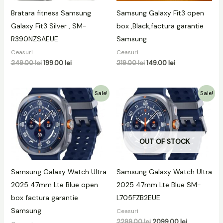
Bratara fitness Samsung
Samsung Galaxy Fit3 open
Galaxy Fit3 Silver , SM-
box ,Black,factura garantie
R390NZSAEUE
Samsung
Ceasuri
Ceasuri
249.00
lei
199.00
lei
219.00
lei
149.00
lei
Prețul
Prețul
Prețul
Prețul
Sale!
Sale!
inițial
curent
inițial
curent
a
este:
a
este:
fost:
1649.00 lei.
fost:
2099.00 lei.
2199.00 lei.
2299.00 lei.
OUT OF STOCK
Samsung Galaxy Watch Ultra
Samsung Galaxy Watch Ultra
2025 47mm Lte Blue open
2025 47mm Lte Blue SM-
box factura garantie
L705FZB2EUE
Samsung
Ceasuri
2299.00
lei
2099.00
lei