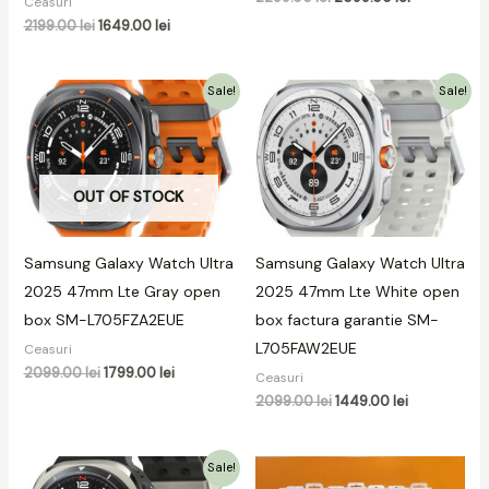
Ceasuri
2199.00
lei
1649.00
lei
Prețul
Prețul
Prețul
Prețul
Sale!
Sale!
inițial
curent
inițial
curent
a
este:
a
este:
fost:
1799.00 lei.
fost:
1449.00 lei.
2099.00 lei.
2099.00 lei.
OUT OF STOCK
Samsung Galaxy Watch Ultra
Samsung Galaxy Watch Ultra
2025 47mm Lte Gray open
2025 47mm Lte White open
box SM-L705FZA2EUE
box factura garantie SM-
L705FAW2EUE
Ceasuri
2099.00
lei
1799.00
lei
Ceasuri
2099.00
lei
1449.00
lei
Prețul
Prețul
Sale!
inițial
curent