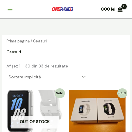
Skip
0.00
lei
to
content
Prima pagină
/ Ceasuri
Ceasuri
Afișez 1 - 30 din 33 de rezultate
Prețul
Prețul
Prețul
Prețul
Sale!
Sale!
inițial
curent
inițial
curent
a
este:
a
este:
fost:
199.00 lei.
fost:
149.00 lei.
249.00 lei.
219.00 lei.
OUT OF STOCK