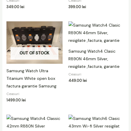
Ceasuri
Ceasuri
349.00
lei
399.00
lei
Samsung Watch4 Clasic
OUT OF STOCK
R890N 46mm Silver,
resigilate ,factura, garantie
Samsung Watch Ultra
Ceasuri
Titanium White open box
449.00
lei
factura garantie Samsung
Ceasuri
1499.00
lei