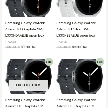
Samsung Galaxy Watch8
Samsung Galaxy Watch8
44mm BT Graphite SM-
44mm BT Silver SM-
L330NDAAEUE open box
L330NZSAEUE open box
Ceasuri
Ceasuri
1199.00
lei
899.00
lei
1199.00
lei
899.00
lei
Prețul
Prețul
Prețul
Prețul
Sale!
Sale!
inițial
curent
inițial
curent
a
este:
a
este:
fost:
1449.00 lei.
fost:
999.00 lei.
1599.00 lei.
1299.00 lei.
OUT OF STOCK
Samsung Galaxy Watch8
Samsung Galaxy Watch8
44mm LTE Graphite SM-
44mm LTE Graphite SM-