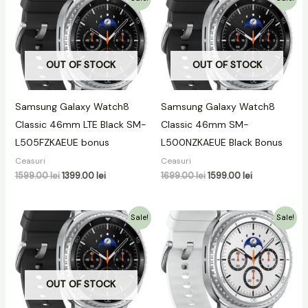
inițial
curent
inițial
curent
a
este:
a
este:
fost:
1399.00 lei.
fost:
1599.00 lei.
1599.00 lei.
1699.00 lei.
OUT OF STOCK
OUT OF STOCK
Samsung Galaxy Watch8
Samsung Galaxy Watch8
Classic 46mm LTE Black SM-
Classic 46mm SM-
L505FZKAEUE bonus
L500NZKAEUE Black Bonus
Ceasuri
Ceasuri
1599.00
lei
1399.00
lei
1699.00
lei
1599.00
lei
Prețul
Prețul
Prețul
Prețul
Sale!
Sale!
inițial
curent
inițial
curent
a
este:
a
este:
fost:
1099.00 lei.
fost:
1099.00 lei.
1549.00 lei.
1549.00 lei.
OUT OF STOCK