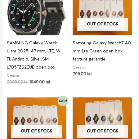
a
este:
fost:
1649.00 lei.
2099.00 lei.
OUT OF STOCK
SAMSUNG Galaxy Watch
Samsung Galaxy Watch7 40
Ultra 2025, 47 mm, LTE, Wi-
mm Lte Green open box
Fi, Android, Silver,SM-
factura garantie
L705FZS2EUE open box
Ceasuri
799.00
lei
Ceasuri
2099.00
lei
1649.00
lei
Prețul
Prețul
Sale!
inițial
curent
a
este:
fost:
699.00 lei.
899.00 lei.
OUT OF STOCK
OUT OF STOCK