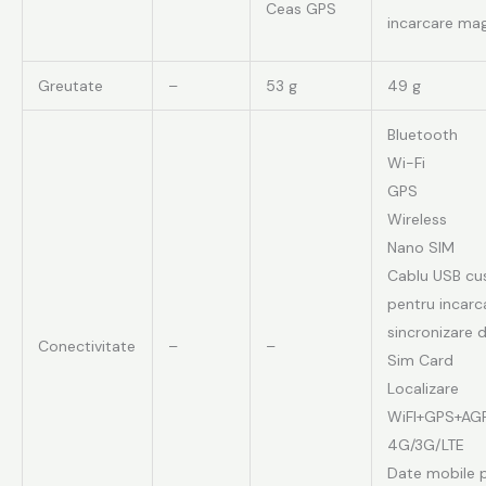
Ceas GPS
incarcare ma
Greutate
–
53 g
49 g
Bluetooth
Wi-Fi
GPS
Wireless
Nano SIM
Cablu USB c
pentru incarca
sincronizare 
Conectivitate
–
–
Sim Card
Localizare
WiFI+GPS+AG
4G/3G/LTE
Date mobile p