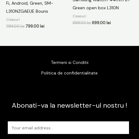
Fi, Android, Green, SM-
Green open box L310N
L310NZGAEUE Bouns
Ceasuri
Ceasuri
899.00
lei
699.00
lei
1199.00
lei
799.00
lei
Termeni si Conditii
Politica de confidentialitate
Abonati-va la newsletter-ul nostru !
E
m