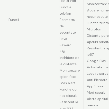
LBS si Wifi
Monitorizare 
Functie
Blocare nume
telefon
necunoscute
Functii
–
Perimetru
Functie telef
de
Microfon
securitate
Distanta parc
Love
Apeluri primit
Reward
Rezistent la 
4G
ip67
Inchidere de
Google Play
la distanta
Activitate fizi
Monitorizare
Love rewards
spion foto
Anti Pierdere
SMS alert
App Store
Functie do
Mod scoala
not disturb
Alerta apeluri 
Rezistent la
mesaje
apa IPX7