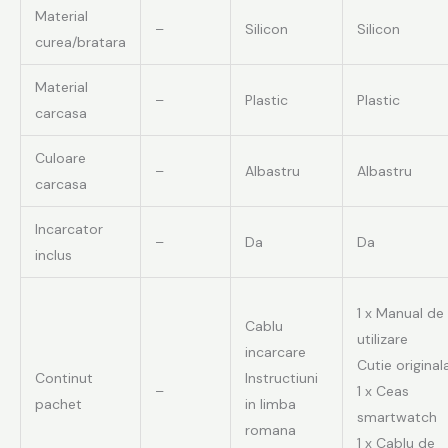
Material
–
Silicon
Silicon
curea/bratara
Material
–
Plastic
Plastic
carcasa
Culoare
–
Albastru
Albastru
carcasa
Incarcator
–
Da
Da
inclus
1 x Manual de
Cablu
utilizare
incarcare
Cutie original
Continut
Instructiuni
–
1 x Ceas
pachet
in limba
smartwatch
romana
1 x Cablu de