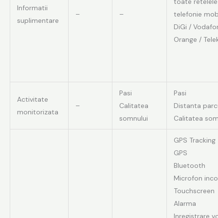
toate retelel
Informatii
–
–
telefonie mobi
suplimentare
DiGi / Vodafo
Orange / Tel
Pasi
Pasi
Activitate
–
Calitatea
Distanta parc
monitorizata
somnului
Calitatea som
GPS Tracking
GPS
Bluetooth
Microfon inco
Touchscreen
Alarma
Inregistrare v