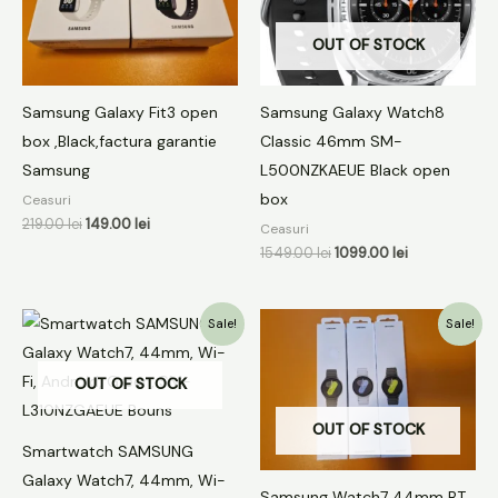
219.00 lei.
1549.00 lei.
OUT OF STOCK
Samsung Galaxy Fit3 open
Samsung Galaxy Watch8
box ,Black,factura garantie
Classic 46mm SM-
Samsung
L500NZKAEUE Black open
box
Ceasuri
219.00
lei
149.00
lei
Ceasuri
1549.00
lei
1099.00
lei
Prețul
Prețul
Prețul
Prețul
Sale!
Sale!
inițial
curent
inițial
curent
a
este:
a
este:
fost:
799.00 lei.
fost:
699.00 lei.
OUT OF STOCK
1199.00 lei.
899.00 lei.
OUT OF STOCK
Smartwatch SAMSUNG
Galaxy Watch7, 44mm, Wi-
Samsung Watch7 44mm BT