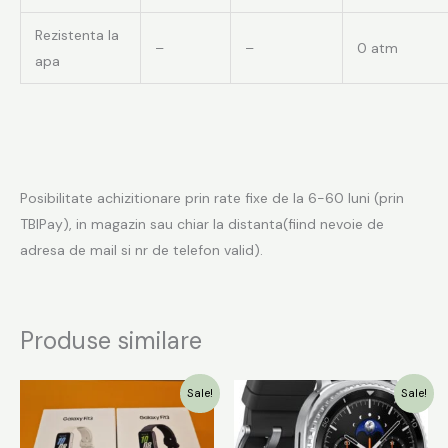
Rezistenta la
–
–
0 atm
apa
Posibilitate achizitionare prin rate fixe de la 6-60 luni (prin
TBIPay), in magazin sau chiar la distanta(fiind nevoie de
adresa de mail si nr de telefon valid).
Produse similare
Prețul
Prețul
Prețul
Prețul
Sale!
Sale!
inițial
curent
inițial
curent
a
este:
a
este:
fost:
149.00 lei.
fost:
1099.00 lei.