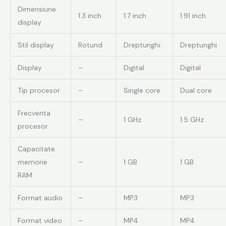
Dimensiune
1.3 inch
1.7 inch
1.91 inch
display
Stil display
Rotund
Dreptunghi
Dreptunghi
Display
–
Digital
Digital
Tip procesor
–
Single core
Dual core
Frecventa
–
1 GHz
1.5 GHz
procesor
Capacitate
memorie
–
1 GB
1 GB
RAM
Format audio
–
MP3
MP3
Format video
–
MP4
MP4