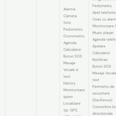
Pedometru
Alarma
Apel telefonic
Camera
Ceas cu alar
foto
Monitorizare
Pedometru
Music player
Cronometru
Agenda telef
Agenda
Apelare
Calculator
Calculator
Buton SOS
Notificari
Mesaje
Buton SOS
Vocale si
Mesaje Vocale
text
text
History
Perimetru de
Monitorizare
securitate
spion
(GeoFence)
Localizare
Convorbire bi
tip: GPS,
directionala