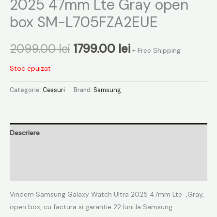
2025 47mm Lte Gray open
box SM-L705FZA2EUE
2099.00
lei
1799.00
lei
+ Free Shipping
Stoc epuizat
Categorie:
Ceasuri
Brand:
Samsung
Descriere
Informații suplimentare
Recenzii (0)
Vindem Samsung Galaxy Watch Ultra 2025 47mm Lte ,Gray,
open box, cu factura si garantie 22 luni la Samsung.