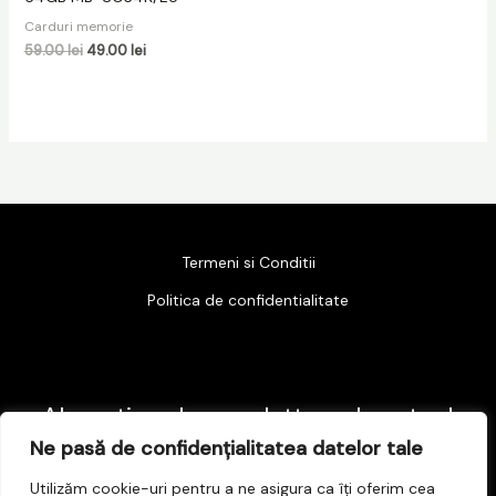
Carduri memorie
59.00
lei
49.00
lei
Termeni si Conditii
Politica de confidentialitate
Abonati-va la newsletter-ul nostru !
Ne pasă de confidențialitatea datelor tale
E
Utilizăm cookie-uri pentru a ne asigura ca îți oferim cea