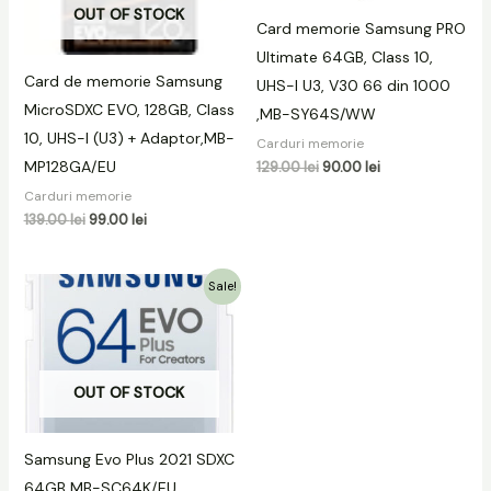
OUT OF STOCK
Card memorie Samsung PRO
Ultimate 64GB, Class 10,
Card de memorie Samsung
UHS-I U3, V30 66 din 1000
MicroSDXC EVO, 128GB, Class
,MB-SY64S/WW
10, UHS-I (U3) + Adaptor,MB-
Carduri memorie
MP128GA/EU
129.00
lei
90.00
lei
Carduri memorie
139.00
lei
99.00
lei
Prețul
Prețul
Sale!
inițial
curent
a
este:
fost:
49.00 lei.
59.00 lei.
OUT OF STOCK
Samsung Evo Plus 2021 SDXC
64GB MB-SC64K/EU