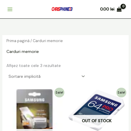
Skip
0.00
lei
to
content
Prima pagină
/ Carduri memorie
Carduri memorie
Afișez toate cele 3 rezultate
Prețul
Prețul
Prețul
Prețul
Sale!
Sale!
inițial
curent
inițial
curent
a
este:
a
este:
fost:
99.00 lei.
fost:
90.00 lei.
139.00 lei.
129.00 lei.
OUT OF STOCK