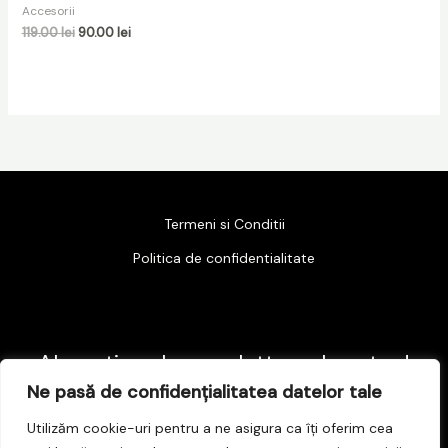
Accesorii
119.00
lei
90.00
lei
Termeni si Conditii
Politica de confidentialitate
Abonati-va la newsletter-ul nostru !
Ne pasă de confidențialitatea datelor tale
E
Utilizăm cookie-uri pentru a ne asigura ca îți oferim cea