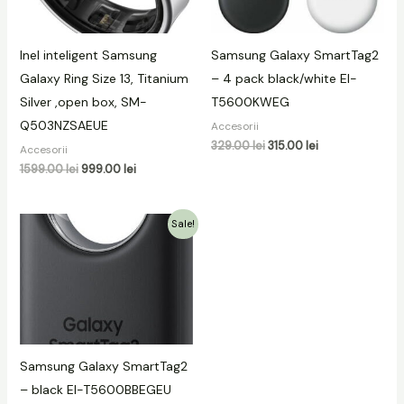
Inel inteligent Samsung
Samsung Galaxy SmartTag2
Galaxy Ring Size 13, Titanium
– 4 pack black/white EI-
Silver ,open box, SM-
T5600KWEG
Q503NZSAEUE
Accesorii
329.00
lei
315.00
lei
Accesorii
1599.00
lei
999.00
lei
Prețul
Prețul
Sale!
inițial
curent
a
este:
fost:
90.00 lei.
119.00 lei.
Samsung Galaxy SmartTag2
– black EI-T5600BBEGEU