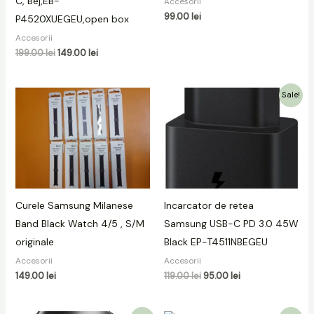
C, Bej,EB-
Accesorii
99.00
lei
P4520XUEGEU,open box
Accesorii
199.00
lei
149.00
lei
Prețul
Prețul
Sale!
inițial
curent
a
este:
fost:
95.00 lei.
119.00 lei.
Curele Samsung Milanese
Incarcator de retea
Band Black Watch 4/5 , S/M
Samsung USB-C PD 3.0 45W
originale
Black EP-T4511NBEGEU
Accesorii
Accesorii
149.00
lei
119.00
lei
95.00
lei