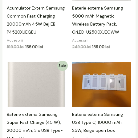
Acumulator Extern Samsung
Baterie externa Samsung
Common Fast Charging
5000 mAh Magnetic
20000mAh 45W Bej EB-
Wireless Battery Pack,
P4520XUEGEU
Gri,EB-U2500XJEGWW
Accesorii
Accesorii
199.00
lei
165.00
lei
249.00
lei
159.00
lei
Prețul
Prețul
Sale!
inițial
curent
a
este:
fost:
149.00 lei.
199.00 lei.
Baterie externa Samsung
Baterie externa Samsung
Super Fast Charge (45 W),
USB Type C, 10000 mAh,
20000 mAh, 3 x USB Type-
25W, Beige open box