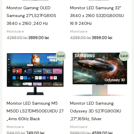
Monitor Gaming OLED
Monitor LED Samsung 32″
Samsung 27″LS27FG810S
3840 x 2160 S32DG800SU
3840 x 2160 ,240 Hz
16:9 240Hz
Monitoare
Monitoare
4299.00
lei
3899.00
lei
4299.00
lei
3899.00
lei
Prețul
Prețul
Prețul
Prețul
Sale!
Sale!
inițial
curent
inițial
curent
a
este:
a
este:
fost:
749.00 lei.
fost:
4599.00 lei.
1149.00 lei.
5699.00 lei.
Monitor LED Samsung M5
Monitor LED Samsung
M50D LS27DM500EUXDU 27
Odyssey 3D S27FG900XU
„4ms 60Hz Black
,27″,165Hz, Silver
Monitoare
Monitoare
1149.00
lei
749.00
lei
5699.00
lei
4599.00
lei