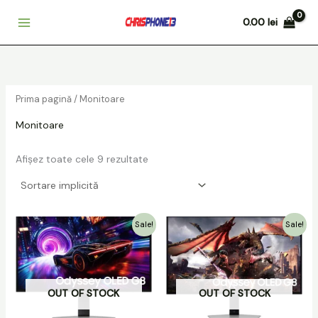
Skip
0.00
lei
to
content
Prima pagină
/ Monitoare
Monitoare
Afișez toate cele 9 rezultate
Prețul
Prețul
Prețul
Prețul
Sale!
Sale!
inițial
curent
inițial
curent
a
este:
a
este:
fost:
3899.00 lei.
fost:
3899.00 lei.
4299.00 lei.
4299.00 lei.
OUT OF STOCK
OUT OF STOCK