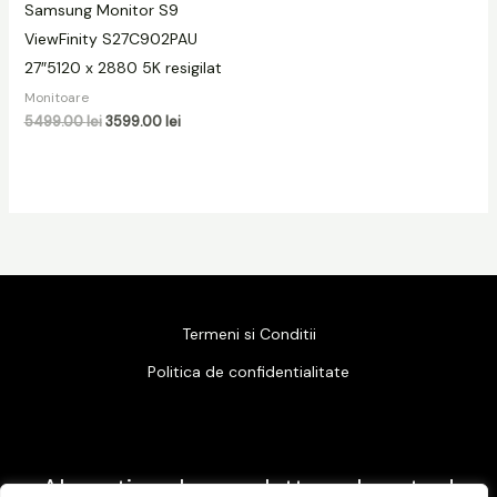
Samsung Monitor S9
ViewFinity S27C902PAU
27″5120 x 2880 5K resigilat
Monitoare
5499.00
lei
3599.00
lei
Termeni si Conditii
Politica de confidentialitate
Abonati-va la newsletter-ul nostru !