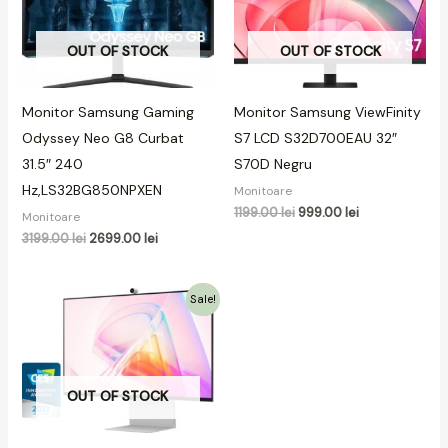
3199.00 lei.
1199.00 lei.
OUT OF STOCK
OUT OF STOCK
Monitor Samsung Gaming
Monitor Samsung ViewFinity
Odyssey Neo G8 Curbat
S7 LCD S32D700EAU 32″
31.5″ 240
S70D Negru
Hz,LS32BG850NPXEN
Monitoare
1199.00
lei
999.00
lei
Monitoare
3199.00
lei
2699.00
lei
Prețul
Prețul
Sale!
inițial
curent
a
este:
fost:
3599.00 lei.
5499.00 lei.
OUT OF STOCK