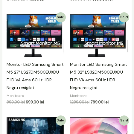
Prețul
Prețul
Prețul
Prețul
Sale!
Sale!
inițial
curent
inițial
curent
a
este:
a
este:
fost:
699.00 lei.
fost:
799.00 lei.
999.00 lei.
1299.00 lei.
Monitor LED Samsung Smart
Monitor LED Samsung Smart
M5 27″ LS27DM500EUXDU
M5 32″ LS32DM500EUXDU
FHD VA 4ms 60Hz HDR
FHD VA 4ms 60Hz HDR
Negru resigilat
Negru resigilat
Monitoare
Monitoare
999.00
lei
699.00
lei
1299.00
lei
799.00
lei
Prețul
Prețul
Prețul
Prețul
Sale!
Sale!
inițial
curent
inițial
curent
a
este:
a
este:
fost:
2699.00 lei.
fost:
999.00 lei.