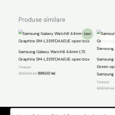
Produse similare
Prețul
Prețul
Sale!
inițial
curent
a
este:
fost:
999.00 lei.
1299.00 lei.
Samsung Galaxy Watch8 44mm LTE
Graphite SM-L335FDAAEUE open box
Samsung 
Green ope
Ceasuri
1299.00
lei
999.00
lei
Samsung
Ceasuri
899.00
lei