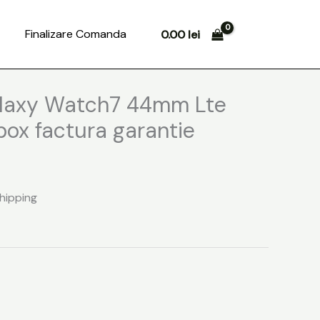
Search
Finalizare Comanda
0.00
lei
laxy Watch7 44mm Lte
ox factura garantie
Shipping