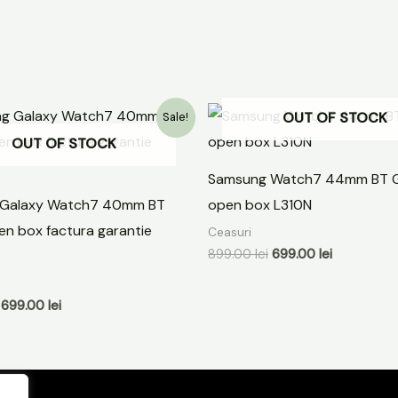
Prețul
Prețul
Prețul
Prețul
OUT OF STOCK
Sale!
inițial
curent
inițial
curent
OUT OF STOCK
a
este:
a
este:
fost:
699.00 lei.
fost:
699.00 lei.
899.00 lei.
899.00 lei.
Samsung Watch7 44mm BT 
Galaxy Watch7 40mm BT
open box L310N
n box factura garantie
Ceasuri
899.00
lei
699.00
lei
699.00
lei