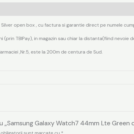
)
er open box , cu factura si garantie direct pe numele cumpara
ni (prin TBIPay), in magazin sau chiar la distanta(fiind nevoie d
Farmaciei ,Nr.5, este la 200m de centura de Sud.
entru „Samsung Galaxy Watch7 44mm Lte Green 
 obligatorii sunt marcate cu
*