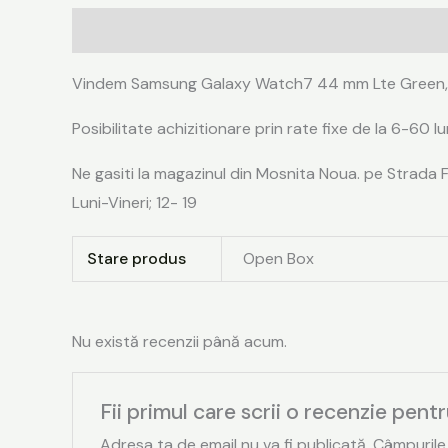
Descriere
Informații suplimentare
Recenzii (0
Vindem Samsung Galaxy Watch7 44 mm Lte Green, Silv
Posibilitate achizitionare prin rate fixe de la 6-60 lu
Ne gasiti la magazinul din Mosnita Noua. pe Strada 
Luni-Vineri; 12- 19
Stare produs
Open Box
Nu există recenzii până acum.
Fii primul care scrii o recenzie p
Adresa ta de email nu va fi publicată.
Câmpurile