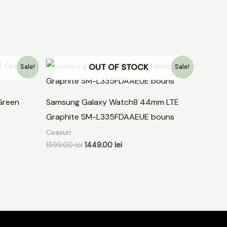
Prețul
Prețul
OUT OF STOCK
Sale!
Sale!
inițial
curent
a
este:
fost:
1449.00 lei.
1599.00 lei.
Green
Samsung Galaxy Watch8 44mm LTE
Graphite SM-L335FDAAEUE bouns
Ceasuri
1599.00
lei
1449.00
lei