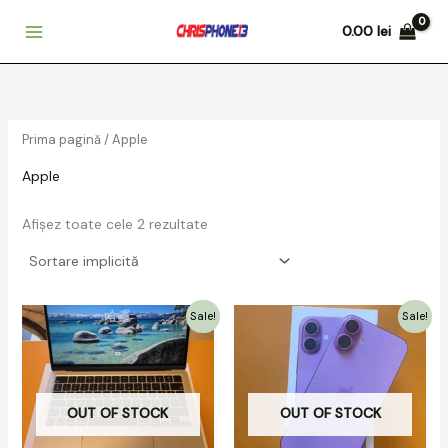
Skip
0.00
lei
to
content
Prima pagină
/ Apple
Apple
Afișez toate cele 2 rezultate
Prețul
Prețul
Prețul
Prețul
Sale!
Sale!
inițial
curent
inițial
curent
a
este:
a
este:
fost:
3699.00 lei.
fost:
2999.00 lei.
3999.00 lei.
3499.00 lei.
OUT OF STOCK
OUT OF STOCK