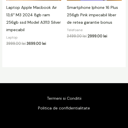
Laptop Apple Macbook Air
Smartphone Iphone 16 Plus
13,6″ M3 2024 8gb ram
256gb Pink impecabil liber
256gb ssd Model A3113 Silver
de retea garantie bonus
impecabil
Telefoane
3499.00
lei
2999.00
lei
Laptop
3999.00
lei
3699.00
lei
Termeni si Conditii
Politica de confidentialitate