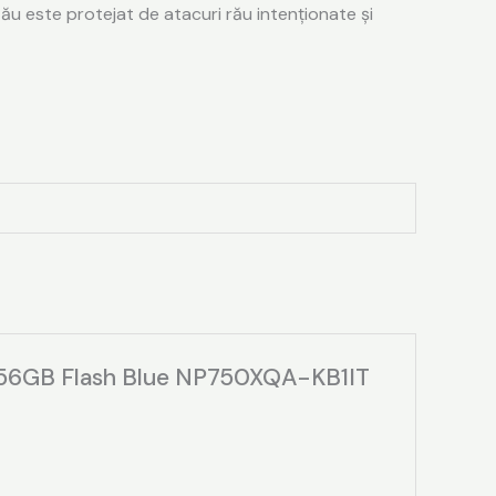
ău este protejat de atacuri rău intenționate și
B, 256GB Flash Blue NP750XQA-KB1IT