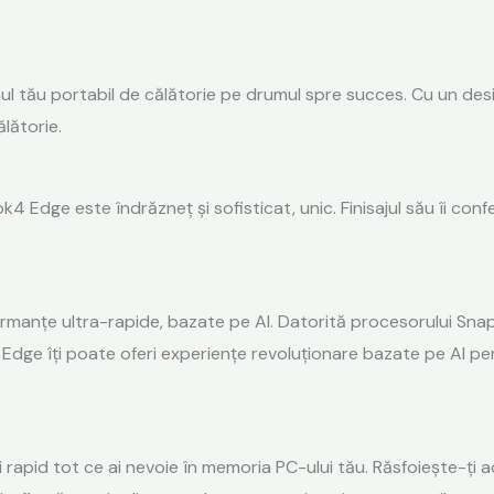
tău portabil de călătorie pe drumul spre succes. Cu un design mi
lătorie.
4 Edge este îndrăzneț și sofisticat, unic. Finisajul său îi con
ormanțe ultra-rapide, bazate pe AI. Datorită procesorului Snap
dge îți poate oferi experiențe revoluționare bazate pe AI pen
 rapid tot ce ai nevoie în memoria PC-ului tău. Răsfoiește-ți act