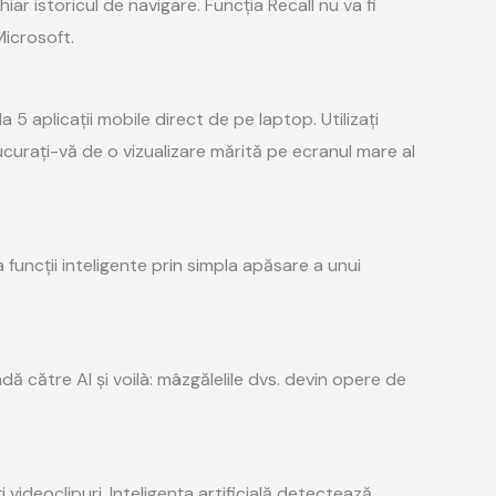
ar istoricul de navigare. Funcția Recall nu va fi
Microsoft.
5 aplicații mobile direct de pe laptop. Utilizați
ucurați-vă de o vizualizare mărită pe ecranul mare al
uncții inteligente prin simpla apăsare a unui
 către AI și voilà: mâzgălelile dvs. devin opere de
 videoclipuri. Inteligența artificială detectează