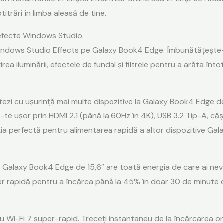
titrări în limba aleasă de tine.
 efecte Windows Studio.
 Windows Studio Effects pe Galaxy Book4 Edge. Îmbunătățește-
 iluminării, efectele de fundal și filtrele pentru a arăta întot
ectezi cu ușurință mai multe dispozitive la Galaxy Book4 Edge de
e ușor prin HDMI 2.1 (până la 60Hz în 4K), USB 3.2 Tip-A, cășt
ia perfectă pentru alimentarea rapidă a altor dispozitive Gal
ia Galaxy Book4 Edge de 15,6″ are toată energia de care ai nev
r rapidă pentru a încărca până la 45% în doar 30 de minute c
s cu Wi-Fi 7 super-rapid. Treceți instantaneu de la încărcarea onl