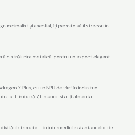
nimalist și esențial, îți permite să îl strecori în
feră o strălucire metalică, pentru un aspect elegant
dragon X Plus, cu un NPU de vârf în industrie
tru a-ți îmbunătăți munca și a-ți alimenta
ivitățile trecute prin intermediul instantaneelor ​​de