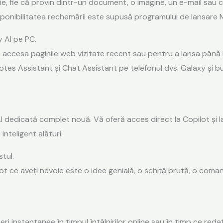
e, fie că provin dintr-un document, o imagine, un e-mail sau chi
ponibilitatea rechemării este supusă programului de lansare 
 AI pe PC.
accesa paginile web vizitate recent sau pentru a lansa până la 
Notes Assistant și Chat Assistant pe telefonul dvs. Galaxy și b
edicată complet nouă. Vă oferă acces direct la Copilot și la f
inteligent alături.
tul.
e aveți nevoie este o idee genială, o schiță brută, o comandă
ri instantanee în timpul întâlnirilor online sau în timp ce redați