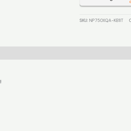
d
KB1IT
resigilat
SKU:
NP750XQA-KB1IT
)
!