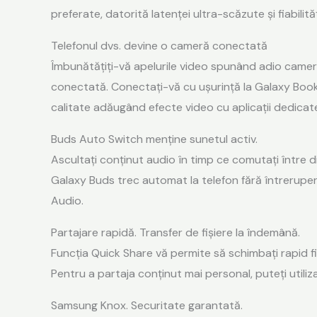
preferate, datorită latenței ultra-scăzute și fiabilită
Telefonul dvs. devine o cameră conectată
Îmbunătățiți-vă apelurile video spunând adio camer
conectată. Conectați-vă cu ușurință la Galaxy Book4
calitate adăugând efecte video cu aplicații dedicat
Buds Auto Switch menține sunetul activ.
Ascultați conținut audio în timp ce comutați între d
Galaxy Buds trec automat la telefon fără întrerupere
Audio.
Partajare rapidă. Transfer de fișiere la îndemână.
Funcția Quick Share vă permite să schimbați rapid fi
Pentru a partaja conținut mai personal, puteți utili
Samsung Knox. Securitate garantată.