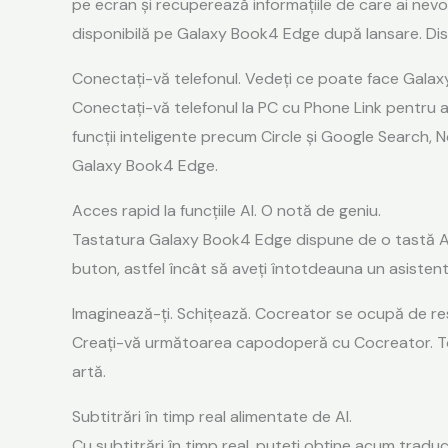
pe ecran și recuperează informațiile de care ai nevoi
disponibilă pe Galaxy Book4 Edge după lansare. Dis
Conectați-vă telefonul. Vedeți ce poate face Galaxy
Conectați-vă telefonul la PC cu Phone Link pentru a 
funcții inteligente precum Circle și Google Search, 
Galaxy Book4 Edge.
Acces rapid la funcțiile AI. O notă de geniu.
Tastatura Galaxy Book4 Edge dispune de o tastă AI d
buton, astfel încât să aveți întotdeauna un asistent 
Imaginează-ți. Schițează. Cocreator se ocupă de res
Creați-vă următoarea capodoperă cu Cocreator. Tot c
artă.
Subtitrări în timp real alimentate de AI.
Cu subtitrări în timp real, puteți obține acum traduce