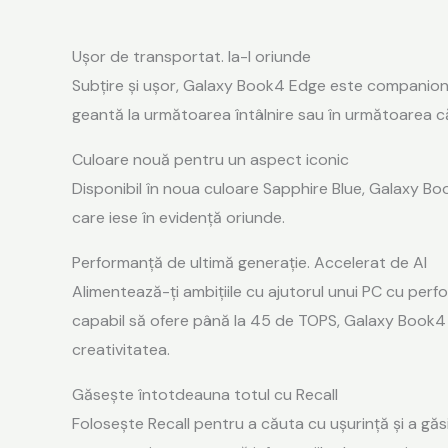
Ușor de transportat. Ia-l oriunde
Subțire și ușor, Galaxy Book4 Edge este companionul 
geantă la următoarea întâlnire sau în următoarea că
Culoare nouă pentru un aspect iconic
Disponibil în noua culoare Sapphire Blue, Galaxy Book
care iese în evidență oriunde.
Performanță de ultimă generație. Accelerat de AI
Alimentează-ți ambițiile cu ajutorul unui PC cu perf
capabil să ofere până la 45 de TOPS, Galaxy Book4 E
creativitatea.
Găsește întotdeauna totul cu Recall
Folosește Recall pentru a căuta cu ușurință și a găsi