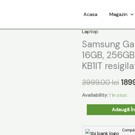
Acasa
Magazin
Laptop
Cantitate
Preț
Samsung Gala
Samsung
iniți
Galaxy
16GB, 256GB
Book4
a
KB1IT resigila
Edge,
fost
15,6
3999.00
lei
189
"
3999
16GB,
Availability:
1 în stoc
256GB
Adaugă În
Flash
Blue
NP750XQA-
Cumpără