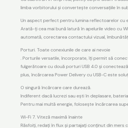
limba vorbitorului și convertește conversațiile în sub
Un aspect perfect pentru lumina reflectoarelor cu
Arată-ți cea mai bună latură în apelurile video cu
automată, corectarea contactului vizual, îmbunătățirea
Porturi. Toate conexiunile de care ai nevoie
. Porturile versatile, încorporate, îți permit să con
fulgerătoare cu două porturi USB 4.0 și conectează-t
plus, încărcarea Power Delivery cu USB-C este soluț
O singură încărcare care durează.
Indiferent dacă lucrezi sau ești în deplasare, bater
Pentru mai multă energie, folosește încărcarea supe
Wi-Fi 7. Viteză maximă înainte
Răsfoiți, redați în flux și partajați conținut din mer