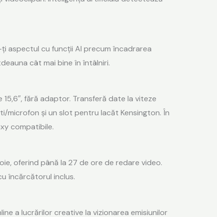
ți aspectul cu funcții AI precum încadrarea
deauna cât mai bine în întâlniri.
 15,6″, fără adaptor. Transferă date la viteze
i/microfon și un slot pentru lacăt Kensington. În
axy compatibile.
oie, oferind până la 27 de ore de redare video.
u încărcătorul inclus.
ine a lucrărilor creative la vizionarea emisiunilor