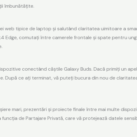
ții îmbunătățite.
ei web tipice de laptop și salutând claritatea uimitoare a s
 Edge, comutați între camerele frontale și spate pentru unghi
e.
ispozitive conectând căștile Galaxy Buds. Dacă primiți un apel
. După ce ați terminat, vă puteți bucura din nou de claritatea 
șiere mari, prezentări și proiecte finale între mai multe dispo
za funcția de Partajare Privată, care vă protejează datele sensi