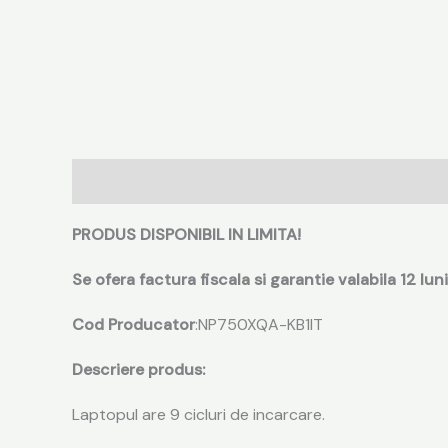
Descriere
Informații suplimentare
Recenzii (0
PRODUS DISPONIBIL IN LIMITA!
Se ofera factura fiscala si garantie valabila 12 luni
Cod Producator
:‎NP750XQA-KB1IT
Descriere produs:
Laptopul are 9 cicluri de incarcare.