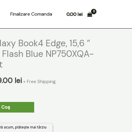
Search
Finalizare Comanda
0.00
lei
ul
Prețul
xy Book4 Edge, 15,6 ”
al
curent
 Flash Blue NP750XQA-
este:
t
:
1899.00 lei.
9.00
lei
+ Free Shipping
.00 lei.
 Coș
 acum, plătește mai târziu