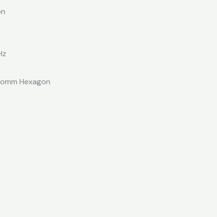
on
Hz
lcomm Hexagon