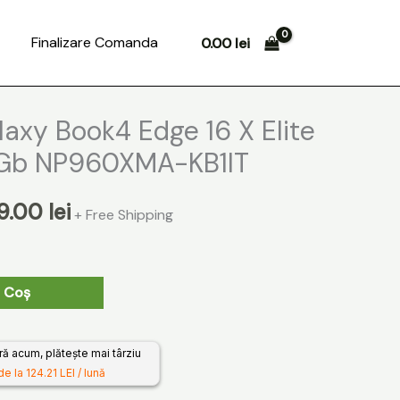
Search
Finalizare Comanda
0.00
lei
ul
Prețul
axy Book4 Edge 16 X Elite
al
curent
2Gb NP960XMA-KB1IT
este:
9.00
lei
+ Free Shipping
:
3399.00 lei.
.00 lei.
 Coș
 acum, plătește mai târziu
de la 124.21 LEI / lună