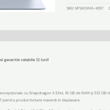
KB1IT
SKU:
NP960XMA-KB1IT
i garantie valabila 12 luni!
xcepționale cu Snapdragon X Elite, 16 GB de RAM și 512 GB
i 7 pentru productivitate maximă în deplasare.