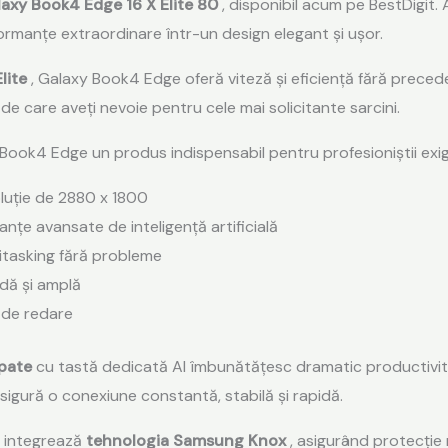
xy Book4 Edge 16 X Elite 80
, disponibil acum pe BestDigit.
ormanțe extraordinare într-un design elegant și ușor.
lite
, Galaxy Book4 Edge oferă viteză și eficiență fără prece
 de care aveți nevoie pentru cele mai solicitante sarcini.
 Book4 Edge un produs indispensabil pentru profesioniștii exig
luție de 2880 x 1800
țe avansate de inteligență artificială
tasking fără probleme
dă și amplă
 de redare
spate
cu tastă dedicată AI îmbunătățesc dramatic productivita
asigură o conexiune constantă, stabilă și rapidă.
e integrează
tehnologia Samsung Knox
, asigurând protecție