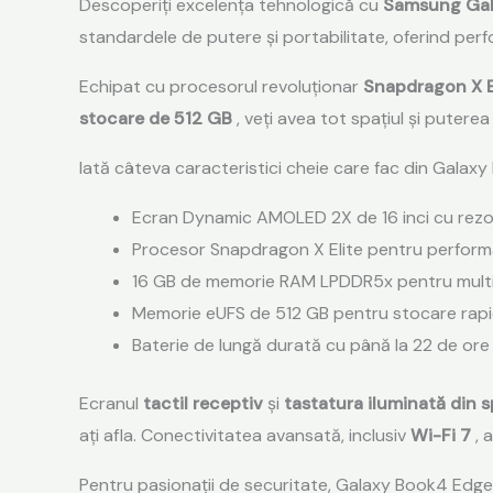
Descoperiți excelența tehnologică cu
Samsung Gala
standardele de putere și portabilitate, oferind perf
Echipat cu procesorul revoluționar
Snapdragon X E
stocare de 512 GB
, veți avea tot spațiul și puterea
Iată câteva caracteristici cheie care fac din Galaxy
Ecran Dynamic AMOLED 2X de 16 inci cu rezo
Procesor Snapdragon X Elite pentru performan
16 GB de memorie RAM LPDDR5x pentru multi
Memorie eUFS de 512 GB pentru stocare rapi
Baterie de lungă durată cu până la 22 de ore
Ecranul
tactil receptiv
și
tastatura iluminată din 
ați afla. Conectivitatea avansată, inclusiv
Wi-Fi 7
, 
Pentru pasionații de securitate, Galaxy Book4 Edg