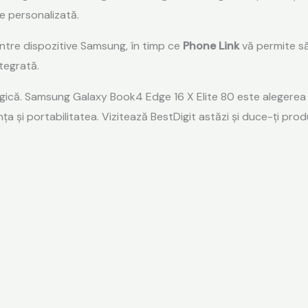
e personalizată.
 între dispozitive Samsung, în timp ce
Phone Link
vă permite să
tegrată.
gică. Samsung Galaxy Book4 Edge 16 X Elite 80 este alegerea id
 și portabilitatea. Vizitează BestDigit astăzi și duce-ți prod