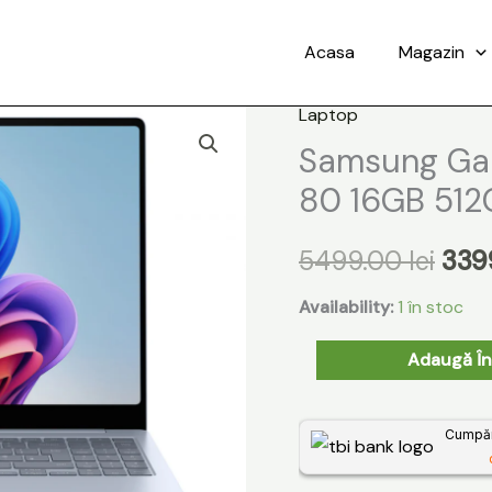
Acasa
Magazin
Laptop
Cantitate
Preț
Samsung Gal
Samsung
iniți
Galaxy
80 16GB 51
Book4
a
Edge
5499.00
lei
339
fost
16
Availability:
1 în stoc
X
5499
Elite
Adaugă În
80
16GB
Cumpără
512Gb
NP960XMA-