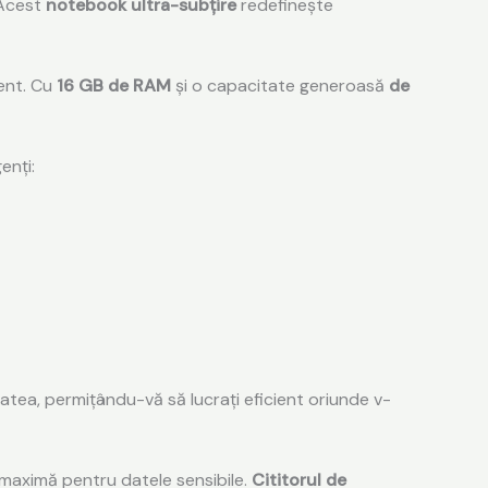
 Acest
notebook ultra-subțire
redefinește
dent. Cu
16 GB de RAM
și o capacitate generoasă
de
enți:
tea, permițându-vă să lucrați eficient oriunde v-
 maximă pentru datele sensibile.
Cititorul de