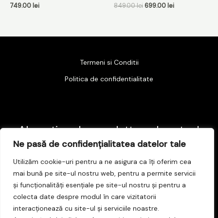
749.00
lei
849.00
lei
699.00
lei
Termeni si Conditii
Politica de confidentialitate
Abonati-va la newsletter-ul nostru !
Ne pasă de confidențialitatea datelor tale
E
Utilizăm cookie-uri pentru a ne asigura ca îți oferim cea
m
mai bună pe site-ul nostru web, pentru a permite servicii
și funcționalități esențiale pe site-ul nostru și pentru a
a
Subscribe
colecta date despre modul în care vizitatorii
i
interacționează cu site-ul și serviciile noastre.
l