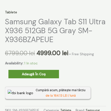
Tablete
Samsung Galaxy Tab S11 Ultra
X936 512GB 5G Gray SM-
X936BZAPEUE
6799.00
lei
4999.00
lei
+ Free Shipping
Availability:
1 în stoc
Adaugă În Coș
Cumpără acum, plătește mai târziu
de la 164.13 LEI / lună
SKU:
SM-X936BZAPEUE
Categorie:
Tablete
Brand:
Samsung