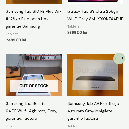
Samsung Tab S10 FE Plus Wi-
Galaxy Tab S9 Ultra 256gb
fi 128gb Blue open box
WI-Fi Gray SM-X910NZAAEUE
garantie Samsung
Tablete
3699.00
lei
Tablete
2499.00
lei
Prețul
Prețul
Sale!
inițial
curent
a
este:
fost:
699.00 lei.
849.00 lei.
OUT OF STOCK
Samsung Tab S6 Lite
Samsung Tab A9 Plus 64gb
64GB,Wi-fi, 4gb ram, Gray,
4gb ram Gray resigilata
garantie, factura
garantie factura
Tablete
Tablete