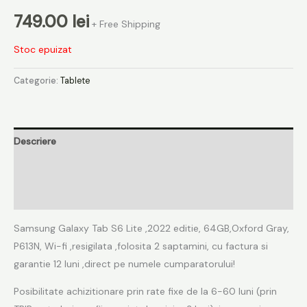
749.00
lei
+ Free Shipping
Stoc epuizat
Categorie:
Tablete
Descriere
Informații suplimentare
Recenzii (0)
Samsung Galaxy Tab S6 Lite ,2022 editie, 64GB,Oxford Gray,
P613N, Wi-fi ,resigilata ,folosita 2 saptamini, cu factura si
garantie 12 luni ,direct pe numele cumparatorului!
Posibilitate achizitionare prin rate fixe de la 6-60 luni (prin