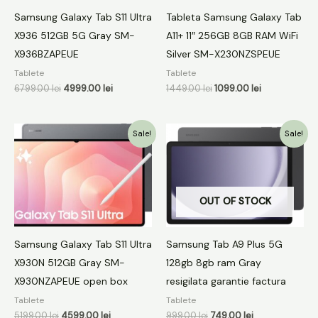
Samsung Galaxy Tab S11 Ultra
Tableta Samsung Galaxy Tab
X936 512GB 5G Gray SM-
A11+ 11″ 256GB 8GB RAM WiFi
X936BZAPEUE
Silver SM-X230NZSPEUE
Tablete
Tablete
6799.00
lei
4999.00
lei
1449.00
lei
1099.00
lei
Prețul
Prețul
Prețul
Prețul
Sale!
Sale!
inițial
curent
inițial
curent
a
este:
a
este:
fost:
4599.00 lei.
fost:
749.00 lei.
5199.00 lei.
999.00 lei.
OUT OF STOCK
Samsung Galaxy Tab S11 Ultra
Samsung Tab A9 Plus 5G
X930N 512GB Gray SM-
128gb 8gb ram Gray
X930NZAPEUE open box
resigilata garantie factura
Tablete
Tablete
5199.00
lei
4599.00
lei
999.00
lei
749.00
lei