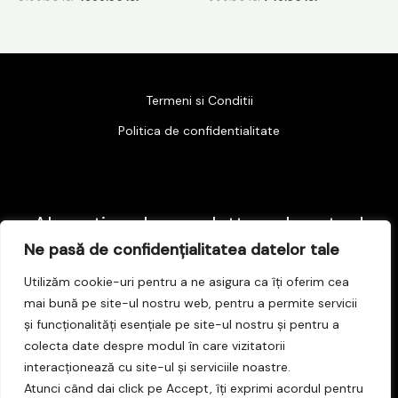
Termeni si Conditii
Politica de confidentialitate
Abonati-va la newsletter-ul nostru !
Ne pasă de confidențialitatea datelor tale
E
Utilizăm cookie-uri pentru a ne asigura ca îți oferim cea
mai bună pe site-ul nostru web, pentru a permite servicii
m
și funcționalități esențiale pe site-ul nostru și pentru a
a
Subscribe
colecta date despre modul în care vizitatorii
i
interacționează cu site-ul și serviciile noastre.
l
Atunci când dai click pe Accept, îți exprimi acordul pentru
*