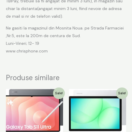
TBIPay, trebuie sa fii angajat de minim 3 luni), in magazin sau
chiar la distanta(angajat minim 3 luni, fiind nevoie de adresa
de mail si nr de telefon valid).
Ne gasiti la magazinul din Mosnita Noua. pe Strada Farmaciei
,Nr.5, este la 200m de centura de Sud.
Luni-Vineri; 12- 19
www.chrisphone.com
Produse similare
Prețul
Prețul
Prețul
Prețul
Sale!
Sale!
inițial
curent
inițial
curent
a
este:
a
este:
fost:
4999.00 lei.
fost:
1099.00 lei.
6799.00 lei.
1449.00 lei.