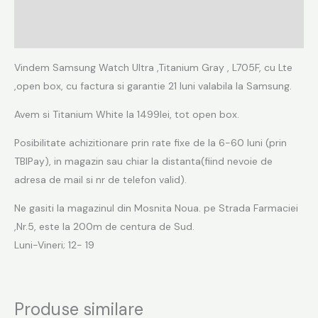
Informații suplimentare
Recenzii (0)
Vindem Samsung Watch Ultra ,Titanium Gray , L705F, cu Lte
,open box, cu factura si garantie 21 luni valabila la Samsung.
Avem si Titanium White la 1499lei, tot open box.
Posibilitate achizitionare prin rate fixe de la 6-60 luni (prin
TBIPay), in magazin sau chiar la distanta(fiind nevoie de
adresa de mail si nr de telefon valid).
Ne gasiti la magazinul din Mosnita Noua. pe Strada Farmaciei
,Nr.5, este la 200m de centura de Sud.
Luni-Vineri; 12- 19
Produse similare