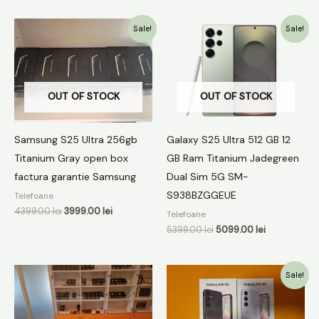
Prețul
Prețul
Prețul
Prețul
Sale!
Sale!
inițial
curent
inițial
curent
a
este:
a
este:
fost:
3999.00 lei.
fost:
5099.00 lei.
4399.00 lei.
5399.00 lei.
OUT OF STOCK
OUT OF STOCK
Samsung S25 Ultra 256gb
Galaxy S25 Ultra 512 GB 12
Titanium Gray open box
GB Ram Titanium Jadegreen
factura garantie Samsung
Dual Sim 5G SM-
S938BZGGEUE
Telefoane
4399.00
lei
3999.00
lei
Telefoane
5399.00
lei
5099.00
lei
Prețul
Prețul
Sale!
inițial
curent
a
este:
fost:
899.00 lei.
1199.00 lei.