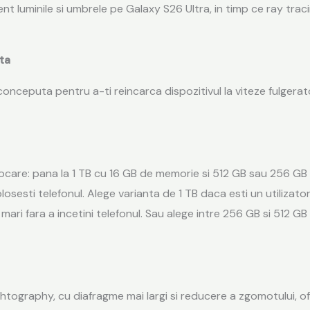
nt luminile si umbrele pe Galaxy S26 Ultra, in timp ce ray tra
ta
onceputa pentru a-ti reincarca dispozitivul la viteze fulgerat
stocare: pana la 1 TB cu 16 GB de memorie si 512 GB sau 256 GB
olosesti telefonul. Alege varianta de 1 TB daca esti un utilizat
i mari fara a incetini telefonul. Sau alege intre 256 GB si 512 GB
ography, cu diafragme mai largi si reducere a zgomotului, oferi