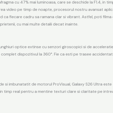
agma cu 47% mai luminoasa, care se deschide la F1.4, in timp
area video pe timp de noapte, procesorul nostru avansat apli
rand ca fiecare cadru sa ramana clar si vibrant. Astfel, poti 
 prietenii, cu mai multe detalii decat inainte.
hiuri optice extinse cu senzori giroscopici si de acceleratie 
complet dispozitivul la 360°. Fie ca esti pe trasee accidentate
e si imbunatatit de motorul ProVisual, Galaxy S26 Ultra este c
in timp real pentru a mentine texturi clare si claritate pe intr