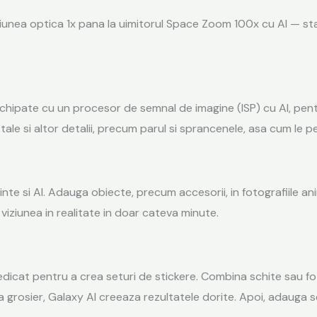
ctiunea optica 1x pana la uimitorul Space Zoom 100x cu AI — st
hipate cu un procesor de semnal de imagine (ISP) cu AI, pentru
tale si altor detalii, precum parul si sprancenele, asa cum le pe
vinte si AI. Adauga obiecte, precum
accesorii,
in fotografiile a
a viziunea in realitate in doar cateva minute.
icat pentru a crea seturi de stickere. Combina schite sau foto
 grosier, Galaxy AI creeaza rezultatele dorite. Apoi, adauga se