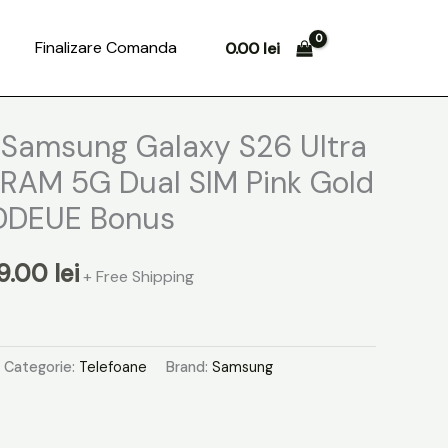
Search
Finalizare Comanda
0.00
lei
ul
Prețul
Samsung Galaxy S26 Ultra
al
curent
RAM 5G Dual SIM Pink Gold
este:
DEUE Bonus
:
4799.00 lei.
9.00
lei
+ Free Shipping
.00 lei.
Categorie:
Telefoane
Brand:
Samsung