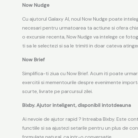
Now Nudge
Cu ajutorul Galaxy AI, noul Now Nudge poate intelege 
necesari pentru urmatoarea ta actiune si ofera chiar
o excursie recenta, Now Nudge va intelege ce fotograf
ti sa le selectezi si sa le trimiti in doar cateva atinge
Now Brief
Simplifica-ti ziua cu Now Brief. Acum iti poate urmari
exercitii si mementourile despre evenimente importa
scurte,
livrate
pe parcursul zilei.
Bixby. Ajutor inteligent, disponibil intotdeauna
Ai nevoie de ajutor rapid
?
Intreaba Bixby. Este cont
functiile si sa ajustezi setarile pentru un plus de c
formulate natural, ca intr-o conversatie.