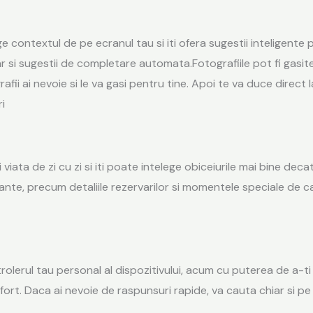
contextul de pe ecranul tau si iti ofera sugestii inteligente p
 si sugestii de completare automata.Fotografiile pot fi gasite 
ii ai nevoie si le va gasi pentru tine. Apoi te va duce direct l
ri
 viata de zi cu zi si iti poate intelege obiceiurile mai bine dec
nte, precum detaliile rezervarilor si momentele speciale de ca
rolerul tau personal al dispozitivului, acum cu puterea de a-ti 
onfort. Daca ai nevoie de raspunsuri rapide, va cauta chiar si p