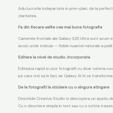
Adu lucrurile indepartate in prim-plan, de la perfe
claritatea.
Fa din fiecare selfie cea mai buna fotografie
Camerele frontale ale Galaxy S26 Ultra sunt acum ec
acolo unde trebuie — fidele nuantei naturale a pielii 
Editare la nivel de studio. Incorporata
Editeaza rapid si usor fotografii cu doar cateva cu
pe care vrei sa le faci, iar Galaxy AI iti va transform
De la fotografii la stickere cu o singura atingere
Deschide Creative Studio si descopera un spatiu ded
Cu o descriere simpla in text sau cu o schita trasata