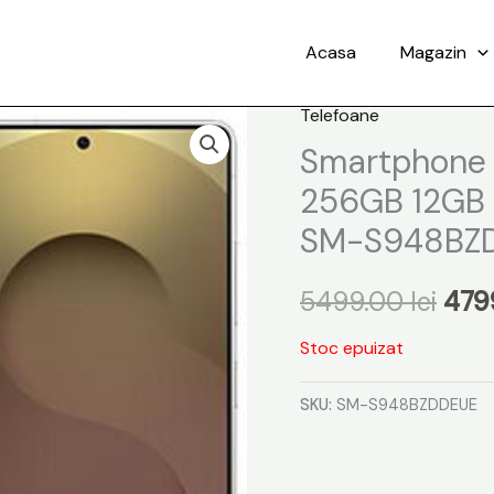
Acasa
Magazin
Telefoane
Preț
Smartphone 
iniți
256GB 12GB 
a
SM-S948BZD
fost
5499.00
lei
479
5499
Stoc epuizat
SKU:
SM-S948BZDDEUE