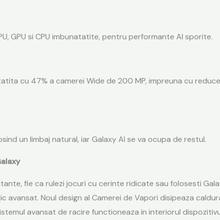
PU, GPU si CPU imbunatatite, pentru performante Al sporite.
tatita cu 47% a camerei Wide de 200 MP, impreuna cu reducere
losind un
limbaj
natural, iar Galaxy Al se va ocupa de restul.
Galaxy
tante, fie ca rulezi jocuri cu cerinte ridicate sau folosesti Ga
 avansat. Noul design al Camerei de Vapori disipeaza caldura m
sistemul avansat de racire functioneaza in interiorul dispoziti