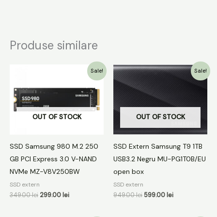
Produse similare
Prețul
Prețul
Prețul
Prețul
Sale!
Sale!
inițial
curent
inițial
curent
a
este:
a
este:
fost:
299.00 lei.
fost:
599.00 lei.
349.00 lei.
949.00 lei.
OUT OF STOCK
OUT OF STOCK
SSD Samsung 980 M.2 250
SSD Extern Samsung T9 1TB
GB PCI Express 3.0 V-NAND
USB3.2 Negru MU-PG1T0B/EU
NVMe MZ-V8V250BW
open box
SSD extern
SSD extern
349.00
lei
299.00
lei
949.00
lei
599.00
lei