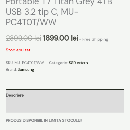
Portable T7 Titan Grey 4TB
USB 3.2 tip C, MU-
PC4T0T/WW
2399.00
lei
1899.00
lei
+ Free Shipping
Stoc epuizat
SKU:
MU-PC4T0T/WW
Categorie:
SSD extern
Brand:
Samsung
Descriere
Recenzii (0)
PRODUS DISPONIBIL IN LIMITA STOCULUI!