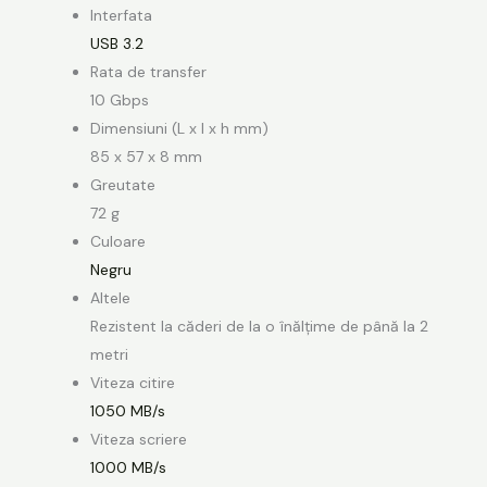
Interfata
USB 3.2
Rata de transfer
10 Gbps
Dimensiuni (L x l x h mm)
85 x 57 x 8 mm
Greutate
72 g
Culoare
Negru
Altele
Rezistent la căderi de la o înălțime de până la 2
metri
Viteza citire
1050 MB/s
Viteza scriere
1000 MB/s