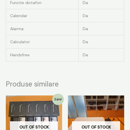
Functie dictafon
Da
Calendar
Da
Alarma
Da
Calculator
Da
Handsfree
Da
Produse similare
Prețul
Prețul
Sale!
inițial
curent
a
este:
fost:
5699.00 lei.
5899.00 lei.
OUT OF STOCK
OUT OF STOCK