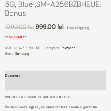
5G, Blue ,SM-A256BZBHEUE,
Bonus
1299.00
lei
999.00
lei
+ Free Shipping
Stoc epuizat
SKU:
SM-A256BZBHEUE
Categorie:
Telefoane
Brand:
Samsung
Descriere
Recenzii (0)
PRODUS DISPONIBIL IN LIMITA STOCULUI!
Prosudul este sigilat , se ofera factura fiscala si garantie