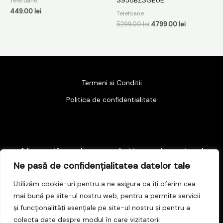
S938BZSGEUE
Telefoane
449.00
lei
Telefoane
5299.00
lei
4799.00
lei
Termeni si Conditii
Politica de confidentialitate
Abonati-va la newsletter-ul nostru !
Ne pasă de confidențialitatea datelor tale
E
Utilizăm cookie-uri pentru a ne asigura ca îți oferim cea
mai bună pe site-ul nostru web, pentru a permite servicii
m
și funcționalități esențiale pe site-ul nostru și pentru a
a
Subscribe
colecta date despre modul în care vizitatorii
i