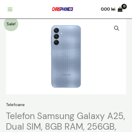
Skip
0.00
lei
to
content
Prețul
Prețul
Sale!
inițial
curent
a
este:
fost:
999.00 lei.
1299.00 lei.
Telefoane
Telefon Samsung Galaxy A25,
Dual SIM, 8GB RAM, 256GB,