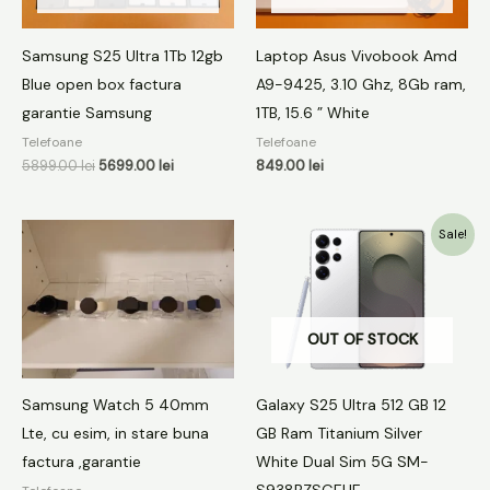
Samsung S25 Ultra 1Tb 12gb
Laptop Asus Vivobook Amd
Blue open box factura
A9-9425, 3.10 Ghz, 8Gb ram,
garantie Samsung
1TB, 15.6 ” White
Telefoane
Telefoane
5899.00
lei
5699.00
lei
849.00
lei
Prețul
Prețul
Sale!
inițial
curent
a
este:
fost:
4799.00 lei.
5299.00 lei.
OUT OF STOCK
Samsung Watch 5 40mm
Galaxy S25 Ultra 512 GB 12
Lte, cu esim, in stare buna
GB Ram Titanium Silver
factura ,garantie
White Dual Sim 5G SM-