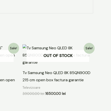
Prețul
Prețul
Sale!
Sale!
inițial
curent
OUT OF STOCK
a
este:
ei.
fost:
16500.00 lei.
39000.00 lei.
Tv Samsung Neo QLED 8K 85QN900D
en open
215 cm open box factura garantie
Televizoare
39000.00
lei
16500.00
lei