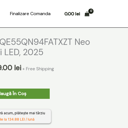
Search
Finalizare Comanda
0.00
lei
ul
Prețul
 QE55QN94FATXZT Neo
l
curent
i LED, 2025
este:
9.00
lei
+ Free Shipping
3699.00 lei.
00 lei.
augă În Coș
 acum, plătește mai târziu
e la 134.88 LEI / lună