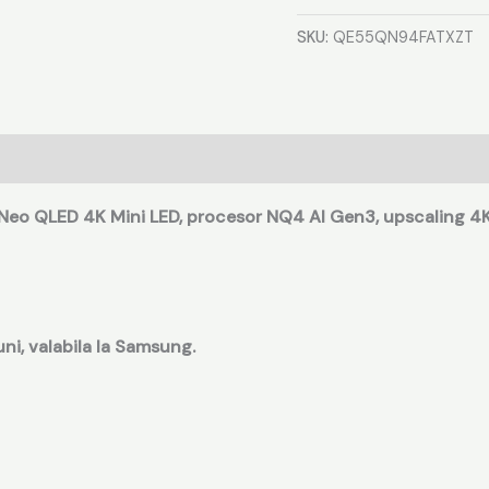
SKU:
QE55QN94FATXZT
)
o QLED 4K Mini LED, procesor NQ4 AI Gen3, upscaling 4K A
uni, valabila la Samsung.