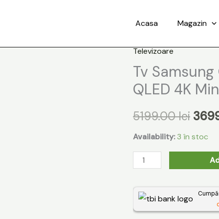
Acasa
Magazin
Televizoare
Cantitate
Preț
Tv Samsung
Tv
iniția
Samsung
QLED 4K Min
QE55QN94FATXZT
a
Neo
5199.00
lei
369
fost:
QLED
Availability:
3 în stoc
4K
5199.
Mini
Ad
LED,
2025
Cumpără
d