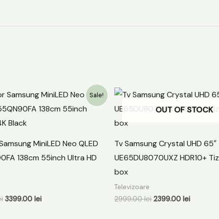
Prețul
Prețul
Prețul
Prețul
Sale!
inițial
curent
inițial
curent
OUT OF STOCK
a
este:
a
este:
fost:
3399.00 lei.
fost:
2399.00 l
4299.00 lei.
2999.00 lei.
r Samsung MiniLED Neo QLED
Tv Samsung Crystal UHD 65″
FA 138cm 55inch Ultra HD
UE65DU8070UXZ HDR10+ Tiz
box
e
Televizoare
ei
3399.00
lei
2999.00
lei
2399.00
lei