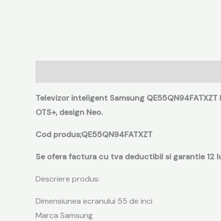
Descriere
Informații suplimentare
Recenzii (0
Televizor inteligent Samsung QE55QN94FATXZT Ne
OTS+, design Neo.
Cod produs;QE55QN94FATXZT
Se ofera factura cu tva deductibil si garantie 12 l
Descriere produs:
Dimensiunea ecranului 55 de inci
Marca Samsung