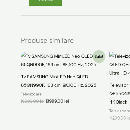
Produse similare
Prețul
Prețul
Sale!
inițial
curent
a
este:
fost:
13999.00 lei.
19999.00 lei.
Tv SAMSUNG MiniLED Neo QLED
65QN990F, 163 cm, 8K,100 Hz, 2025
Televizo
QE55QN90
Televizoare
19999.00
lei
13999.00
lei
4K Black
Televizoar
4299.00
l