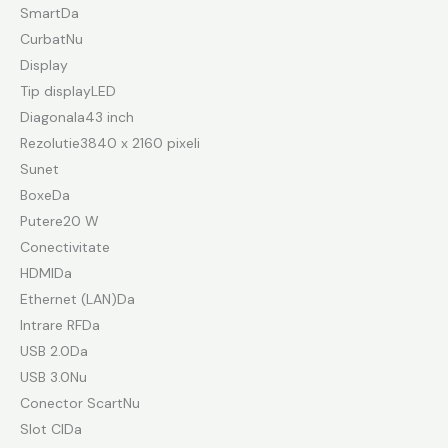
SmartDa
CurbatNu
Display
Tip displayLED
Diagonala43 inch
Rezolutie3840 x 2160 pixeli
Sunet
BoxeDa
Putere20 W
Conectivitate
HDMIDa
Ethernet (LAN)Da
Intrare RFDa
USB 2.0Da
USB 3.0Nu
Conector ScartNu
Slot CIDa