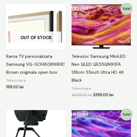
Prețul
Prețul
Sale!
inițial
curent
a
este:
fost:
3399.00 lei.
4299.00 lei.
OUT OF STOCK
Rama TV personalizata
Televizor Samsung MiniLED
Samsung VG-SCFA50BWBXC
Neo QLED QE55QN90FA
Brown originala open box
138cm 55inch Ultra HD 4K
Black
Televizoare
199.00
lei
Televizoare
4299.00
lei
3399.00
lei
Prețul
Prețul
Sale!
inițial
curent
a
este:
fost:
2999.00 lei.
4499.00 lei.