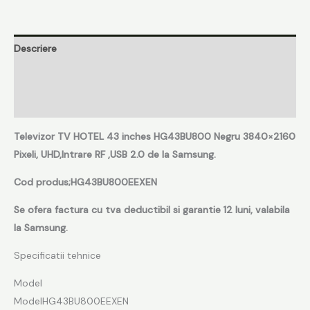
Descriere
Informații suplimentare
Recenzii (0)
Televizor TV HOTEL 43 inches HG43BU800 Negru 3840×2160
Pixeli, UHD,Intrare RF ,USB 2.0 de la Samsung.
Cod produs;HG43BU800EEXEN
Se ofera factura cu tva deductibil si garantie 12 luni, valabila
la Samsung.
Specificatii tehnice
Model
ModelHG43BU800EEXEN