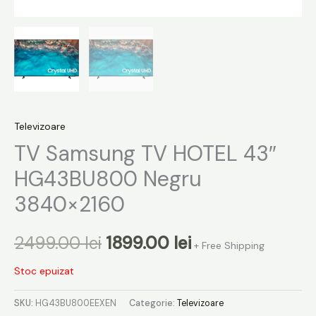
Televizoare
TV Samsung TV HOTEL 43″
HG43BU800 Negru
3840×2160
2499.00
lei
1899.00
lei
+ Free Shipping
Stoc epuizat
SKU:
HG43BU800EEXEN
Categorie:
Televizoare