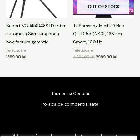
OUT OF STOCK
Suport VG ARAB43STD rotire
Tv Samsung MiniLED Neo
automata Samsung open
QLED 55QN80F, 138 cm,
box factura garantie
Smart, 100 Hz
Televizoare
Televizoare
1399.00
lei
4499.00
lei
2999.00
lei
Termeni si Conditii
Politica de confidentialitate
Abonati-va la newsletter-ul nostru !