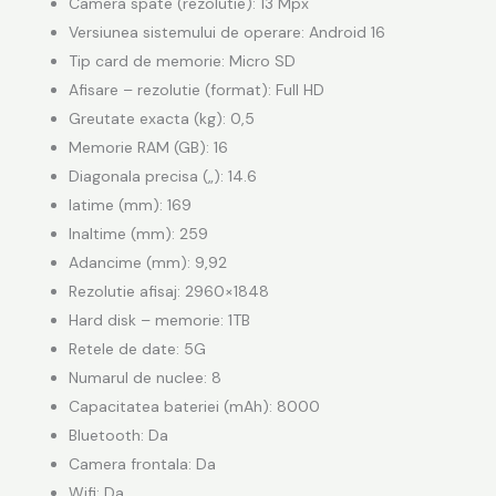
Camera spate (rezolutie): 13 Mpx
Versiunea sistemului de operare:
Android
16
Tip card de memorie: Micro SD
Afisare – rezolutie (format): Full HD
Greutate exacta (kg): 0,5
Memorie RAM (GB): 16
Diagonala precisa („): 14.6
latime (mm): 169
Inaltime (mm): 259
Adancime (mm): 9,92
Rezolutie afisaj: 2960×1848
Hard disk – memorie: 1TB
Retele de date: 5G
Numarul de nuclee: 8
Capacitatea bateriei (mAh): 8000
Bluetooth: Da
Camera frontala: Da
Wifi: Da