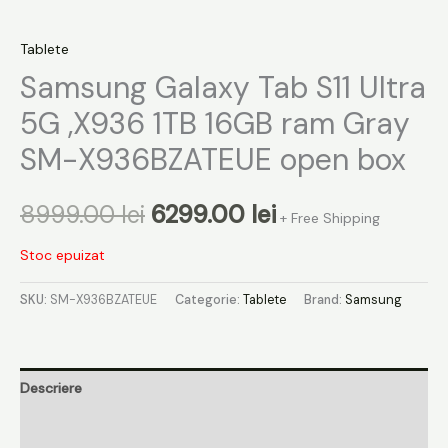
Tablete
Samsung Galaxy Tab S11 Ultra
5G ,X936 1TB 16GB ram Gray
SM-X936BZATEUE open box
8999.00
lei
6299.00
lei
+ Free Shipping
Stoc epuizat
SKU:
SM-X936BZATEUE
Categorie:
Tablete
Brand:
Samsung
Descriere
Informații suplimentare