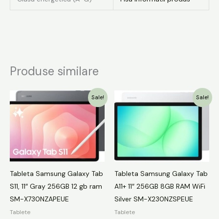
Produse similare
Prețul
Prețul
Prețul
Prețul
Sale!
Sale!
inițial
curent
inițial
curent
a
este:
a
este:
fost:
2999.00 lei.
fost:
1099.00 lei.
3699.00 lei.
1449.00 lei.
Tableta Samsung Galaxy Tab
Tableta Samsung Galaxy Tab
S11, 11″ Gray 256GB 12 gb ram
A11+ 11″ 256GB 8GB RAM WiFi
SM-X730NZAPEUE
Silver SM-X230NZSPEUE
Tablete
Tablete