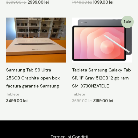
3699.00
lei
2999.00
lei
1449.00
lei
1099.00
lei
Prețul
Prețul
Sale!
inițial
curent
a
este:
fost:
3199.00 lei.
3699.00 lei.
Samsung Tab S9 Ultra
Tableta Samsung Galaxy Tab
256GB Graphite open box
S11, 11″ Gray 512GB 12 gb ram
factura garantie Samsung
SM-X730NZATEUE
Tablete
Tablete
3499.00
lei
3699.00
lei
3199.00
lei
Termeni si Conditii