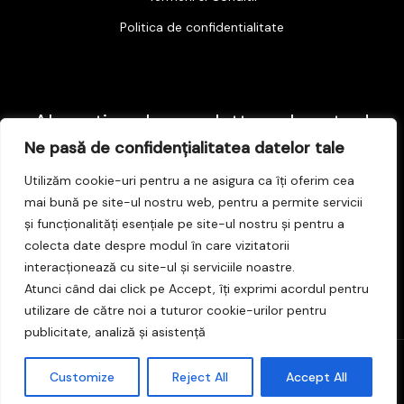
Politica de confidentialitate
Abonati-va la newsletter-ul nostru !
Ne pasă de confidențialitatea datelor tale
E
Utilizăm cookie-uri pentru a ne asigura ca îți oferim cea
m
mai bună pe site-ul nostru web, pentru a permite servicii
și funcționalități esențiale pe site-ul nostru și pentru a
a
Subscribe
colecta date despre modul în care vizitatorii
i
interacționează cu site-ul și serviciile noastre.
l
Atunci când dai click pe Accept, îți exprimi acordul pentru
*
utilizare de către noi a tuturor cookie-urilor pentru
publicitate, analiză și asistență
© 2026 . Powered by .
Customize
Reject All
Accept All