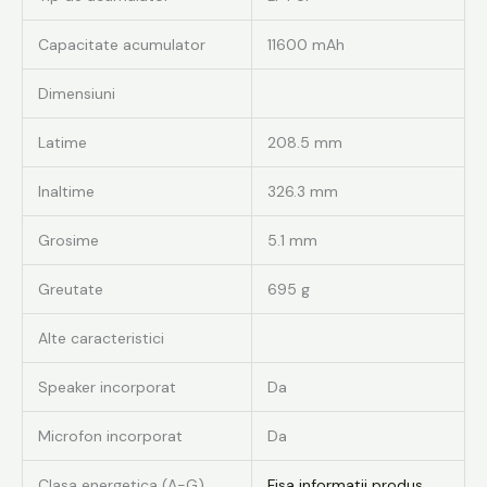
Capacitate acumulator
11600 mAh
Dimensiuni
Latime
208.5 mm
Inaltime
326.3 mm
Grosime
5.1 mm
Greutate
695 g
Alte caracteristici
Speaker incorporat
Da
Microfon incorporat
Da
Clasa energetica (A-G)
Fisa informatii produs